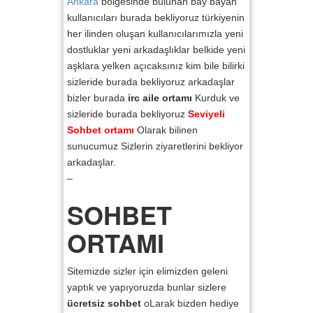
Ankara
bölgesinde bulunan bay bayan
kullanıcıları burada bekliyoruz türkiyenin
her ilinden oluşan kullanıcılarımızla yeni
dostluklar yeni arkadaşlıklar belkide yeni
aşklara yelken açıcaksınız kim bile bilirki
sizleride burada bekliyoruz arkadaşlar
bizler burada
irc aile ortamı
Kurduk ve
sizleride burada bekliyoruz
Seviyeli
Sohbet ortamı
Olarak bilinen
sunucumuz Sizlerin ziyaretlerini bekliyor
arkadaşlar.
–
SOHBET
ORTAMI
Sitemizde sizler için elimizden geleni
yaptık ve yapıyoruzda bunlar sizlere
ücretsiz sohbet
oLarak bizden hediye