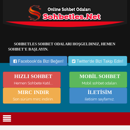
SOHBETLES SOHBET ODALARI HOŞGELDINIZ, HEMEN
SOHBET'E BAŞLAYIN.
Facebook'da Bizi Beğen!
Twitter'de Bizi Takip Edin!
HIZLI SOHBET
MOBİL SOHBET
Hemen Sohbete Katıl...
Mobil sohbet odaları.
MIRC INDIR
İLETİSİM
Son sürüm mirc indirin.
iletisim sayfamız.