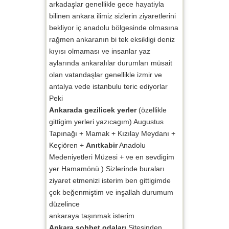
arkadaşlar genellikle gece hayatiyla
bilinen ankara ilimiz sizlerin ziyaretlerini
bekliyor iç anadolu bölgesinde olmasına
rağmen ankaranın bi tek eksikligi deniz
kıyısı olmaması ve insanlar yaz
aylarında ankaralılar durumları müsait
olan vatandaşlar genellikle izmir ve
antalya vede istanbulu teric ediyorlar
Peki
Ankarada gezilicek yerler
(özellikle
gittigim yerleri yazıcagım) Augustus
Tapınağı + Mamak + Kızılay Meydanı +
Keçiören +
Anıtkabir
Anadolu
Medeniyetleri Müzesi + ve en sevdigim
yer Hamamönü ) Sizlerinde buraları
ziyaret etmenizi isterim ben gittigimde
çok beğenmiştim ve inşallah durumum
düzelince
ankaraya taşınmak isterim
Ankara sohbet odaları
Sitesinden