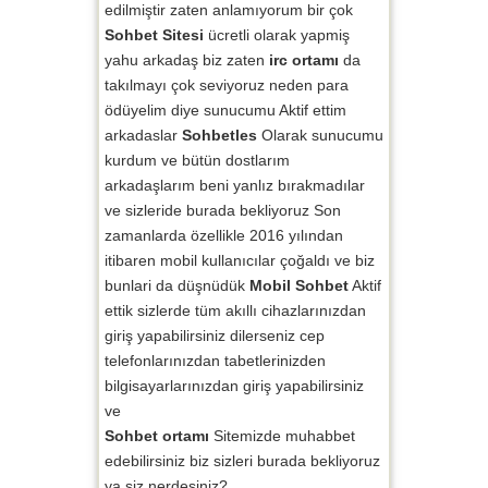
edilmiştir zaten anlamıyorum bir çok
Sohbet Sitesi
ücretli olarak yapmiş
yahu arkadaş biz zaten
irc ortamı
da
takılmayı çok seviyoruz neden para
ödüyelim diye sunucumu Aktif ettim
arkadaslar
Sohbetles
Olarak sunucumu
kurdum ve bütün dostlarım
arkadaşlarım beni yanlız bırakmadılar
ve sizleride burada bekliyoruz Son
zamanlarda özellikle 2016 yılından
itibaren mobil kullanıcılar çoğaldı ve biz
bunlari da düşnüdük
Mobil Sohbet
Aktif
ettik sizlerde tüm akıllı cihazlarınızdan
giriş yapabilirsiniz dilerseniz cep
telefonlarınızdan tabetlerinizden
bilgisayarlarınızdan giriş yapabilirsiniz
ve
Sohbet ortamı
Sitemizde muhabbet
edebilirsiniz biz sizleri burada bekliyoruz
ya siz nerdesiniz?