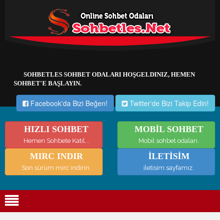
SOHBETLES SOHBET ODALARI HOŞGELDINIZ, HEMEN
SOHBET'E BAŞLAYIN.
Facebook'da Bizi Beğen!
Twitter'de Bizi Takip Edin!
HIZLI SOHBET
MOBİL SOHBET
Hemen Sohbete Katıl...
Mobil sohbet odaları.
MIRC INDIR
İLETİSİM
Son sürüm mirc indirin.
iletisim sayfamız.